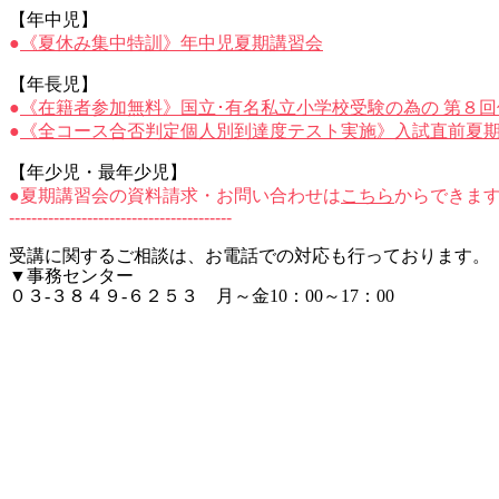
【年中児】
●
《夏休み集中特訓》年中児夏期講習会
【年長児】
●
《在籍者参加無料》国立･有名私立小学校受験の為の 第８
●
《全コース合否判定個人別到達度テスト実施》入試直前夏
【年少児・最年少児】
●
夏期講習会の資料請求・お問い合わせは
こちら
からできま
----------------------------------------
受講に関するご相談は、お電話での対応も行っております。
▼事務センター
０３-３８４９-６２５３ 月～金10：00～17：00